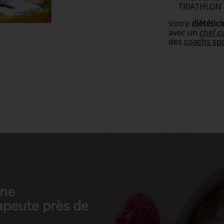
TRIATHLON 
Votre
diététic
avec un
chef c
des
coachs spo
nne
apeute près de