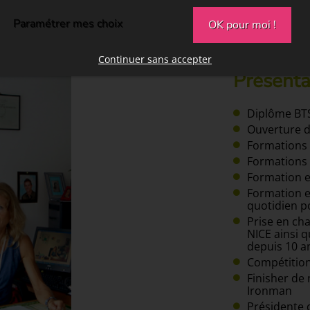
Paramétrer mes choix
OK pour moi !
Continuer sans accepter
Présenta
Diplôme BTS
Ouverture d
Formations 
Formations 
Formation e
Formation en
quotidien p
Prise en cha
NICE ainsi q
depuis 10 a
Compétitions
Finisher de
Ironman
Présidente 