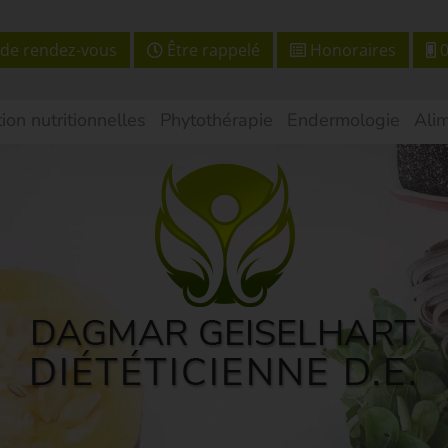
de rendez-vous
Être rappelé
Honoraires
0
ion nutritionnelles
Phytothérapie
Endermologie
Alim