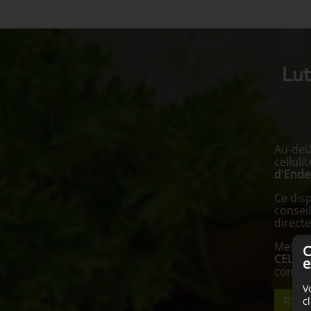
Lut
Au-del
celluli
d'Ende
Ce dis
conseil
directe
Mes co
C
CELLU
e
combin
V
Rappe
c