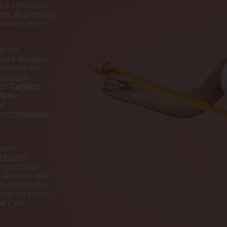
ge à retrouver
es. Je propose
liorer votre
et est
anté durable.
étences de
peute
et
 de
Cannes
,
lpes-
ar
en diététique
.
, une
régime
service pour
 aliment que
e cellule du
soin de soi en
ée
c'est