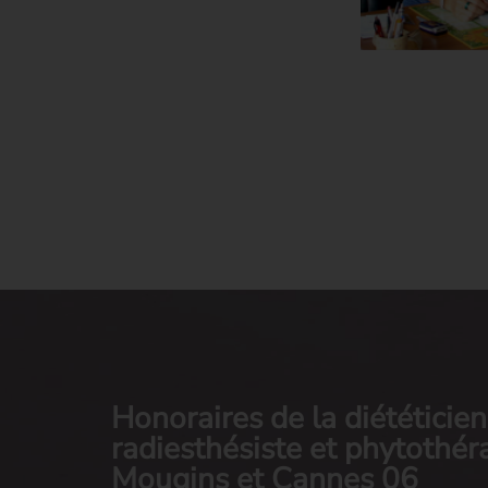
Honoraires de la diététicie
radiesthésiste et phytothér
Mougins et Cannes 06