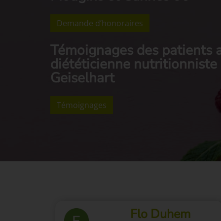
Demande d’honoraires
Témoignages des patients a
diététicienne nutritionnist
Geiselhart
Témoignages
ka
Flo Duhem