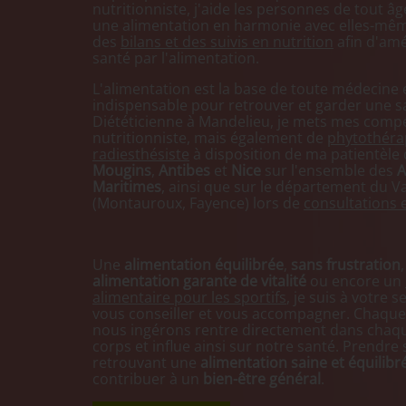
nutritionniste, j'aide les personnes de tout â
une alimentation en harmonie avec elles-mêm
des
bilans et des suivis en nutrition
afin d'amé
santé par l'alimentation.
L'alimentation est la base de toute médecine 
indispensable pour retrouver et garder une s
Diététicienne à Mandelieu, je mets mes comp
nutritionniste, mais également de
phytothéra
radiesthésiste
à disposition de ma patientèle
Mougins
,
Antibes
et
Nice
sur l'ensemble des
A
Maritimes
, ainsi que sur le département du V
(Montauroux, Fayence) lors de
consultations 
Une
alimentation équilibrée
,
sans frustration
alimentation garante de vitalité
ou encore un
alimentaire pour les sportifs
, je suis à votre 
vous conseiller et vous accompagner. Chaque
nous ingérons rentre directement dans chaqu
corps et influe ainsi sur notre santé. Prendre 
retrouvant une
alimentation saine et équilibr
contribuer à un
bien-être général
.