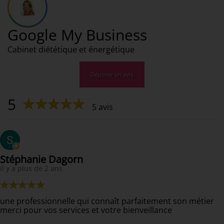
énergétiques
Consultation
nutritionnelles
Google My Business
Phytothérapie
Cabinet diététique et énergétique
Endermologie
Déposer un avis
Alimentation
du
5
sportif
5 avis
Actualités
Contact
Stéphanie Dagorn
il y a plus de 2 ans
une professionnelle qui connaît parfaitement son métier
merci pour vos services et votre bienveillance