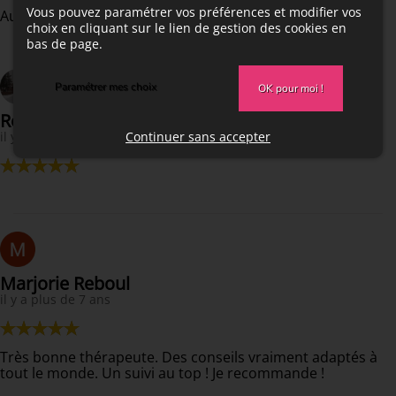
Vous pouvez paramétrer vos préférences et modifier vos
Au top
choix en cliquant sur le lien de gestion des cookies en
bas de page.
Paramétrer mes choix
OK pour moi !
Rémi Leautier
Continuer sans accepter
il y a plus de 5 ans
Marjorie Reboul
il y a plus de 7 ans
Très bonne thérapeute. Des conseils vraiment adaptés à
tout le monde. Un suivi au top ! Je recommande !